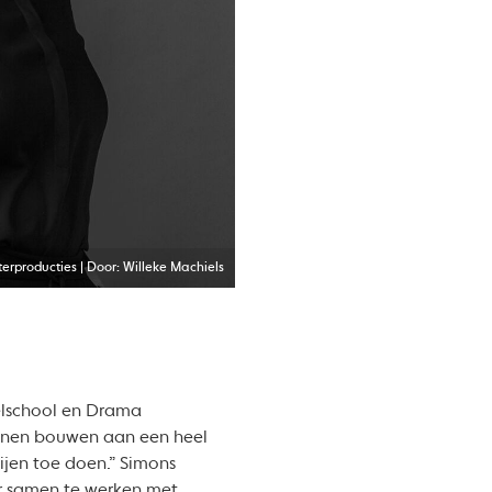
erproducties | Door: Willeke Machiels
elschool en Drama
unnen bouwen aan een heel
ijen toe doen.” Simons
or samen te werken met