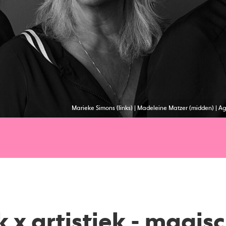
Marieke Simons (links) | Madeleine Matzer (midden) | A
k x artistiek - magis