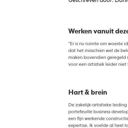
Geschreven door: Danie
Werken vanuit deze
“Er is nu ruimte om woeste i
dat het misschien wel de bel
maken bovendien geregeld ru
voor een artistiek leider niet
Hart & brein
De zakelijk-artistieke leid
portefeuille business develo
een fijn werkende constructie
expertise. Ik voelde al heel l