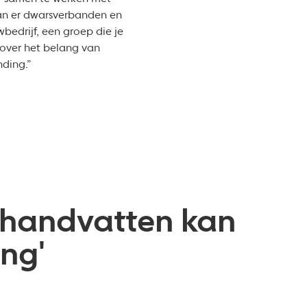
taan er dwarsverbanden en
bedrijf, een groep die je
 over het belang van
nding.”
e handvatten kan
ng'