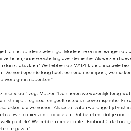
 tijd niet konden spelen, gaf Madeleine online lezingen op b
 vertellen, onze voorstelling over dementie. Als we zien hoe
en dan straks doen? We hebben als MATZER de principiële besl
n. Die verdiepende laag heeft een enorme impact; we merken 
derwerp gaan nadenken.”
jn cruciaal”, zegt Matzer. “Dan horen we wezenlijk terug wat
rijkt mij als regisseur en geeft acteurs nieuwe inspiratie. Er
gesprekken die we voeren. Als sector zaten we lange tijd vast 
l nieuwe manier van produceren. Dat betekent dat je aan d
ik welk publiek?’ We hebben mede dankzij Brabant C de kans
ten te geven.”