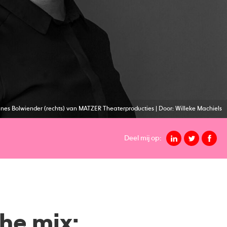
gnes Bolwiender (rechts) van MATZER Theaterproducties | Door: Willeke Machiels
Deel mij op:
che mix: