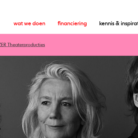
wat we doen
financiering
kennis & inspira
TZER Theaterproducties