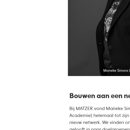
Marieke Simons (
Bouwen aan een n
Bij MATZER vond Marieke Si
Academie) helemaal tot zijn
nieuw netwerk. We vinden on
gelooft in naar doelgroepen 