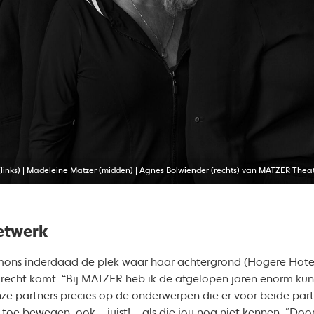
links) | Madeleine Matzer (midden) | Agnes Bolwiender (rechts) van MATZER Theat
etwerk
mons inderdaad de plek waar haar achtergrond (Hogere Hot
 recht komt: “Bij MATZER heb ik de afgelopen jaren enorm k
ze partners precies op de onderwerpen die er voor beide part
toe bewegen, ook – juist! – als die jou nog niet kennen. “Do