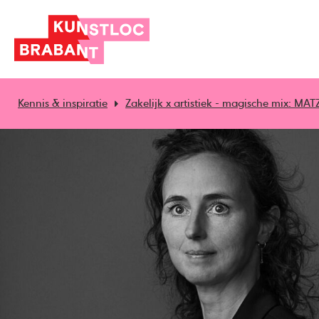
Kennis & inspiratie
Zakelijk x artistiek - magische mix: MA