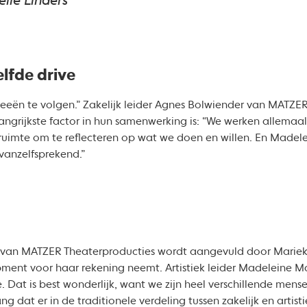
lle Linders
lfde drive
deeën te volgen.” Zakelijk leider Agnes Bolwiender van MATZE
angrijkste factor in hun samenwerking is: “We werken allemaal
imte om te reflecteren op wat we doen en willen. En Madelei
 vanzelfsprekend.”
ing van MATZER Theaterproducties wordt aangevuld door Mariek
pment voor haar rekening neemt. Artistiek leider Madeleine M
. Dat is best wonderlijk, want we zijn heel verschillende mens
ang dat er in de traditionele verdeling tussen zakelijk en artist