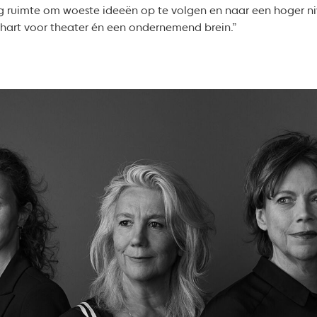
ig ruimte om woeste ideeën op te volgen en naar een hoger ni
 hart voor theater én een ondernemend brein.”