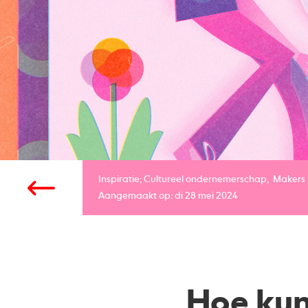
Inspiratie;
Cultureel ondernemerschap
Makers
Aangemaakt op: di 28 mei 2024
Hoe kun 