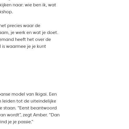
ijken naar: wie ben ik, wat
rkshop.
 het precies waar de
aam, je werk en wat je doet.
emand heeft het over de
 is waarmee je je kunt
anse model van Ikigai. Een
eiden tot de uiteindelijke
te staan. “Eerst beantwoord
 van wordt”, zegt Amber. “Dan
d je je passie.”