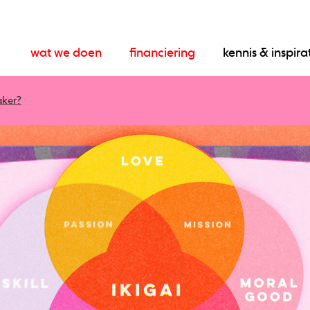
wat we doen
financiering
kennis & inspira
aker?