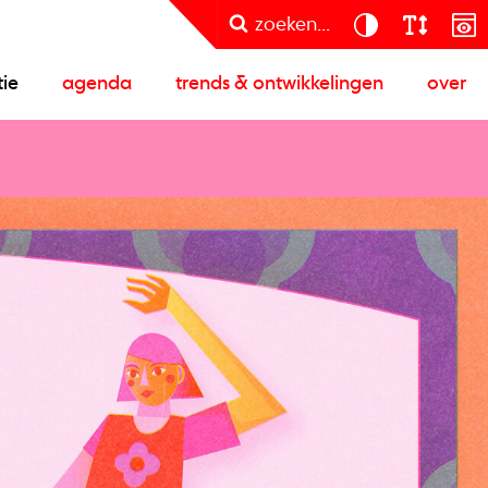
zoeken...
tie
agenda
trends & ontwikkelingen
over