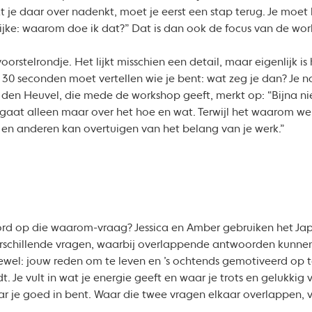
 je daar over nadenkt, moet je eerst een stap terug. Je moet k
rijke: waarom doe ik dat?” Dat is dan ook de focus van de wo
rstelrondje. Het lijkt misschien een detail, maar eigenlijk is
n 30 seconden moet vertellen wie je bent: wat zeg je dan? Je n
en Heuvel, die mede de workshop geeft, merkt op: “Bijna ni
gaat alleen maar over het hoe en wat. Terwijl het waarom wel
en anderen kan overtuigen van het belang van je werk.”
rd op die waarom-vraag? Jessica en Amber gebruiken het Jap
schillende vragen, waarbij overlappende antwoorden kunnen l
ftewel: jouw reden om te leven en ’s ochtends gemotiveerd op 
. Je vult in wat je energie geeft en waar je trots en gelukkig
ar je goed in bent. Waar die twee vragen elkaar overlappen, vin