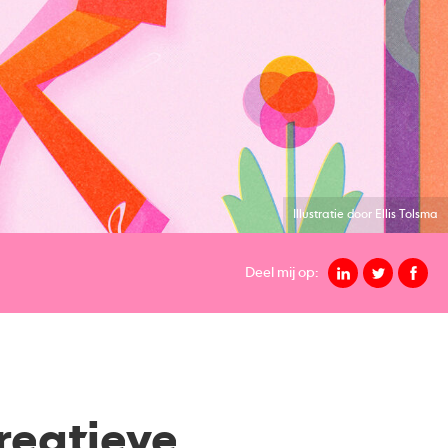
Illustratie door Ellis Tolsma
Deel mij op:
creatieve