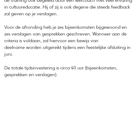
de training ook begeleid door een leercoach met veel ervaring
in cultuureducatie. Hij of zij is ook degene die steeds feedback
zal geven op je verslagen.
Voor de afronding heb je zes bijeenkomsten bijgewoond en
zes verslagen van gesprekken geschreven. Wanneer aan de
criteria is voldaan, zal hiervoor een bewijs van
deelname worden uitgereikt tijdens een feestelijke afsluiting in
juni.
De totale tijdsinvestering is circa 40 uur (bijeenkomsten,
gesprekken en verslagen).