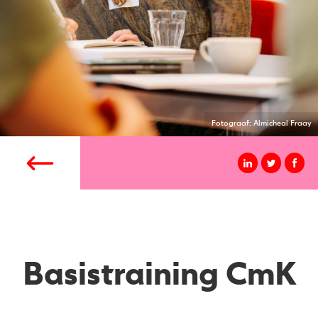
Fotograaf: Almicheal Fraay
Basistraining CmK