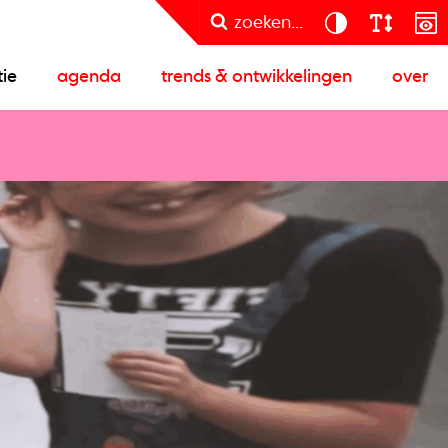
zoeken...
tie
agenda
trends & ontwikkelingen
over