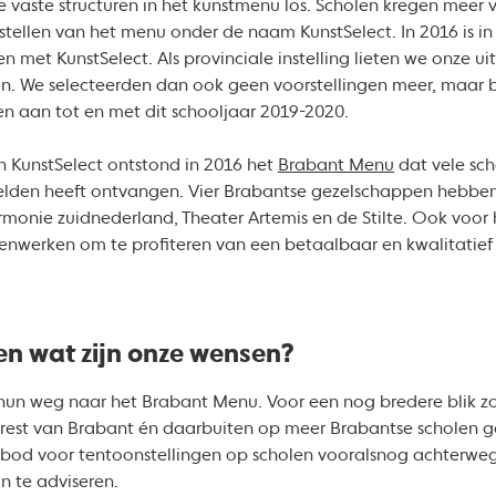
 vaste structuren in het kunstmenu los. Scholen kregen meer v
nstellen van het menu onder de naam KunstSelect. In 2016 is i
n met KunstSelect. Als provinciale instelling lieten we onze u
len. We selecteerden dan ook geen voorstellingen meer, maar 
en aan tot en met dit schooljaar 2019-2020.
n KunstSelect ontstond in 2016 het
Brabant Menu
dat vele sc
elden heeft ontvangen. Vier Brabantse gezelschappen hebben z
armonie zuidnederland, Theater Artemis en de Stilte. Ook voo
menwerken om te profiteren van een betaalbaar en kwalitati
n wat zijn onze wensen?
 hun weg naar het Brabant Menu. Voor een nog bredere blik 
 rest van Brabant én daarbuiten op meer Brabantse scholen
nbod voor tentoonstellingen op scholen vooralsnog achterwege
n te adviseren.