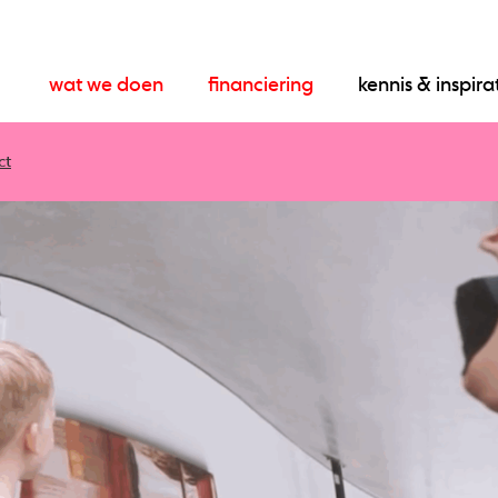
wat we doen
financiering
kennis & inspira
ct