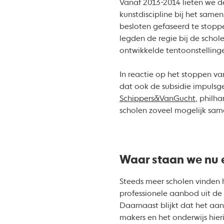
Vanaf 2013-2014 lieten we de
kunstdiscipline bij het same
besloten gefaseerd te stoppe
legden de regie bij de scho
ontwikkelde tentoonstelling
In reactie op het stoppen va
dat ook de subsidie impulsg
Schippers&VanGucht
, philh
scholen zoveel mogelijk sa
Waar staan we nu e
Steeds meer scholen vinden
professionele aanbod uit de
Daarnaast blijkt dat het aa
makers en het onderwijs hieri