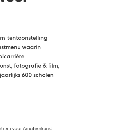
lm-tentoonstelling
unstmenu waarin
olcarrière
st, fotografie & film,
aarlijks 600 scholen
Centrum voor Amateurkunst