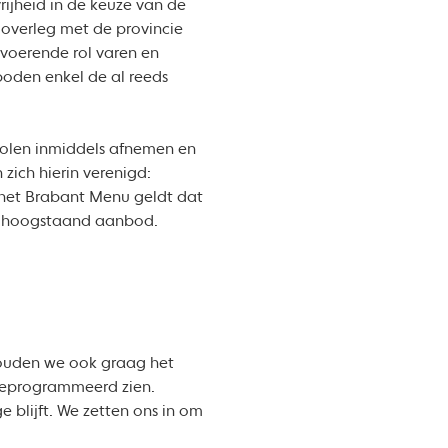
rijheid in de keuze van de
n overleg met de provincie
itvoerende rol varen en
boden enkel de al reeds
holen inmiddels afnemen en
ich hierin verenigd:
r het Brabant Menu geldt dat
ef hoogstaand aanbod.
zouden we ook graag het
 geprogrammeerd zien.
 blijft. We zetten ons in om