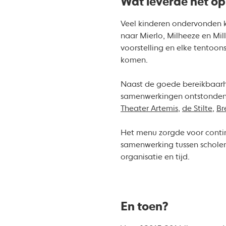
Wat leverde het op
Veel kinderen ondervonden k
naar Mierlo, Milheeze en Mill
voorstelling en elke tentoons
komen.
Naast de goede bereikbaarhei
samenwerkingen ontstonden 
Theater Artemis
,
de Stilte
,
Br
Het menu zorgde voor continuï
samenwerking tussen scholen
organisatie en tijd.
En toen?