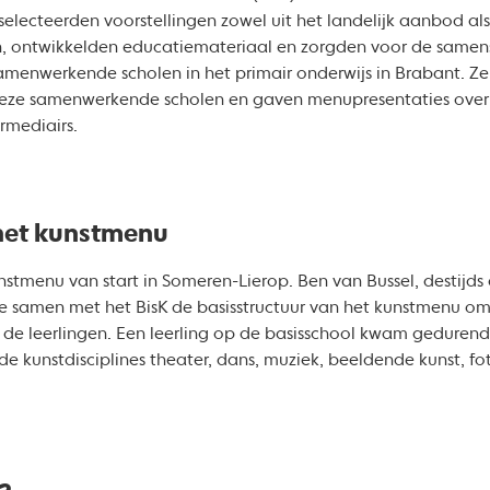
selecteerden voorstellingen zowel uit het landelijk aanbod als
en, ontwikkelden educatiemateriaal en zorgden voor de same
menwerkende scholen in het primair onderwijs in Brabant. Z
eze samenwerkende scholen en gaven menupresentaties ove
rmediairs.
het kunstmenu
nstmenu van start in Someren-Lierop. Ben van Bussel, destijds 
de samen met het BisK de basisstructuur van het kunstmenu om
 de leerlingen. Een leerling op de basisschool kwam gedurend
 kunstdisciplines theater, dans, muziek, beeldende kunst, fo