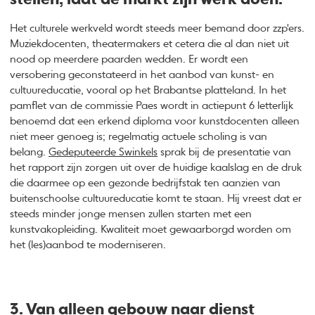
stellen; laat de markt zijn werk doen.
Het culturele werkveld wordt steeds meer bemand door zzp'ers.
Muziekdocenten, theatermakers et cetera die al dan niet uit
nood op meerdere paarden wedden. Er wordt een
versobering geconstateerd in het aanbod van kunst- en
cultuureducatie, vooral op het Brabantse platteland. In het
pamflet van de commissie Paes wordt in actiepunt 6 letterlijk
benoemd dat een erkend diploma voor kunstdocenten alleen
niet meer genoeg is; regelmatig actuele scholing is van
belang.
Gedeputeerde Swinkels
sprak bij de presentatie van
het rapport zijn zorgen uit over de huidige kaalslag en de druk
die daarmee op een gezonde bedrijfstak ten aanzien van
buitenschoolse cultuureducatie komt te staan. Hij vreest dat er
steeds minder jonge mensen zullen starten met een
kunstvakopleiding. Kwaliteit moet gewaarborgd worden om
het (les)aanbod te moderniseren.
3. Van alleen gebouw naar dienst