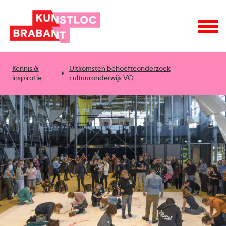
Kennis &
Uitkomsten behoefteonderzoek
inspiratie
cultuuronderwijs VO