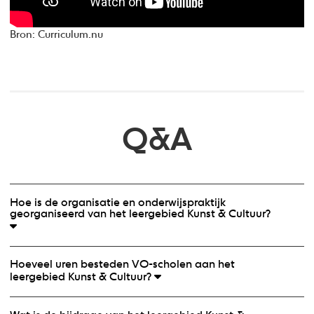
Bron: Curriculum.nu
Q&A
Hoe is de organisatie en onderwijspraktijk
georganiseerd van het leergebied Kunst & Cultuur?
Het leergebied kan op verschillende manieren worden
Hoeveel uren besteden VO-scholen aan het
aangeboden: in een samenhangend leergebied, in
leergebied Kunst & Cultuur?
afzonderlijke vakken, als onderdeel van projecten of in
combinaties van deze werkvormen. Scholen zijn zelf
In de onderbouw van het vmbo en havo/vwo wordt
verantwoordelijk voor de vertaling van de kerndoelen