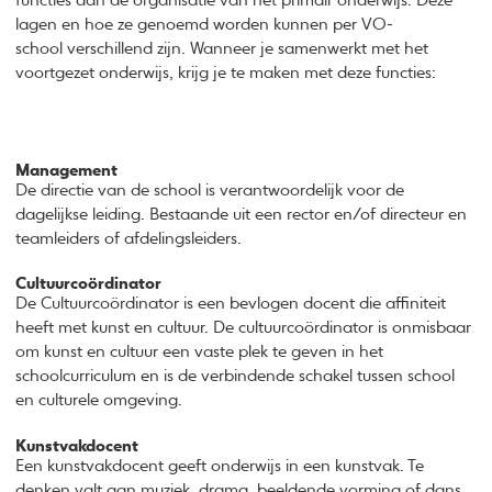
functies dan de organisatie van het primair onderwijs. Deze
lagen en hoe ze genoemd worden kunnen per VO-
school verschillend zijn. Wanneer je samenwerkt met het
voortgezet onderwijs, krijg je te maken met deze functies:
Management
De directie van de school is verantwoordelijk voor de
dagelijkse leiding. Bestaande uit een rector en/of directeur en
teamleiders of afdelingsleiders.
Cultuurcoördinator
De Cultuurcoördinator is een bevlogen docent die affiniteit
heeft met kunst en cultuur. De cultuurcoördinator is onmisbaar
om kunst en cultuur een vaste plek te geven in het
schoolcurriculum en is de verbindende schakel tussen school
en culturele omgeving.
Kunstvakdocent
Een kunstvakdocent geeft onderwijs in een kunstvak. Te
denken valt aan muziek, drama, beeldende vorming of dans.