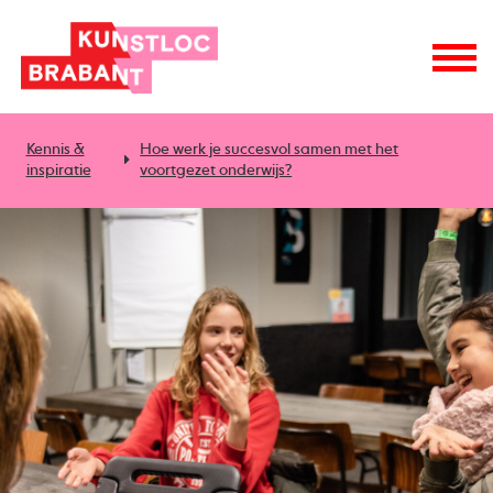
Kennis &
Hoe werk je succesvol samen met het
inspiratie
voortgezet onderwijs?