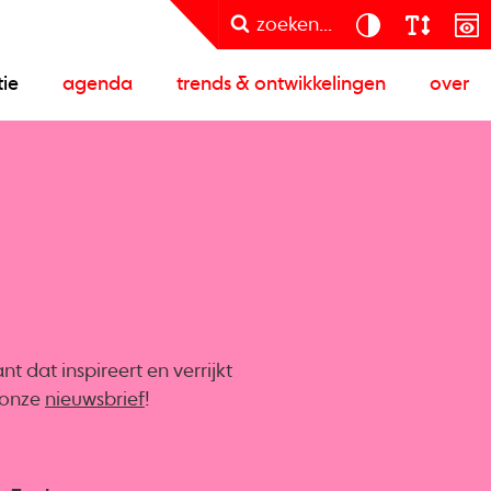
zoeken...
tie
agenda
trends & ontwikkelingen
over
 dat inspireert en verrijkt
r onze
nieuwsbrief
!