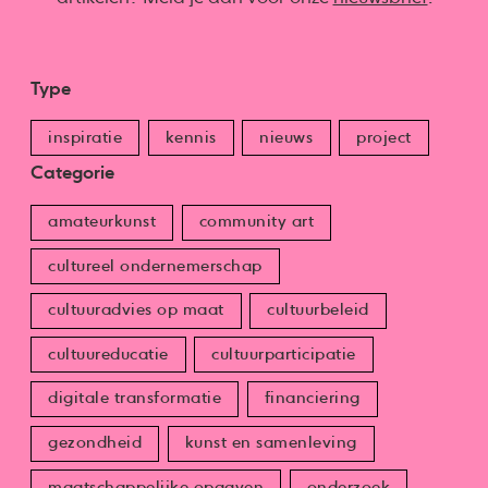
Type
inspiratie
kennis
nieuws
project
Categorie
amateurkunst
community art
cultureel ondernemerschap
cultuuradvies op maat
cultuurbeleid
cultuureducatie
cultuurparticipatie
digitale transformatie
financiering
gezondheid
kunst en samenleving
maatschappelijke opgaven
onderzoek