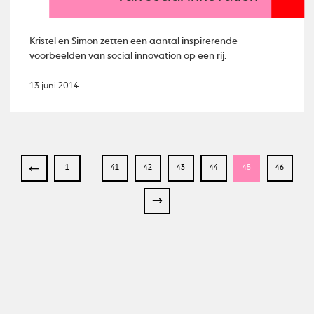
Kristel en Simon zetten een aantal inspirerende
voorbeelden van social innovation op een rij.
13 juni 2014
1
41
42
43
44
45
46
...