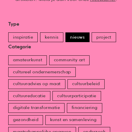
Type
inspiratie
kennis
nieuws
project
Categorie
amateurkunst
community art
cultureel ondernemerschap
cultuuradvies op maat
cultuurbeleid
cultuureducatie
cultuurparticipatie
digitale transformatie
financiering
gezondheid
kunst en samenleving
maatschappelijke opgaven
onderzoek