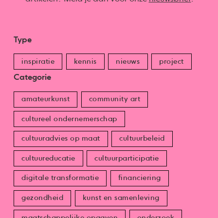
Type
inspiratie
kennis
nieuws
project
Categorie
amateurkunst
community art
cultureel ondernemerschap
cultuuradvies op maat
cultuurbeleid
cultuureducatie
cultuurparticipatie
digitale transformatie
financiering
gezondheid
kunst en samenleving
maatschappelijke opgaven
onderzoek