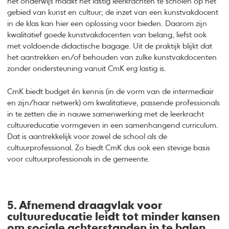
het onderwijs maakt het lastig leerkrachten te scholen op het
gebied van kunst en cultuur; de inzet van een kunstvakdocent
in de klas kan hier een oplossing voor bieden. Daarom zijn
kwalitatief goede kunstvakdocenten van belang, liefst ook
met voldoende didactische bagage. Uit de praktijk blijkt dat
het aantrekken en/of behouden van zulke kunstvakdocenten
zonder ondersteuning vanuit CmK erg lastig is.
CmK biedt budget én kennis (in de vorm van de intermediair
en zijn/haar netwerk) om kwalitatieve, passende professionals
in te zetten die in nauwe samenwerking met de leerkracht
cultuureducatie vormgeven in een samenhangend curriculum.
Dat is aantrekkelijk voor zowel de school als de
cultuurprofessional. Zo biedt CmK dus ook een stevige basis
voor cultuurprofessionals in de gemeente.
5. Afnemend draagvlak voor
cultuureducatie leidt tot minder kansen
om sociale achterstanden in te halen