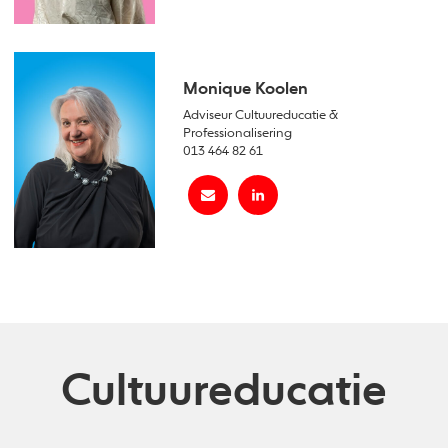
Monique Koolen
Adviseur Cultuureducatie &
Professionalisering
013 464 82 61
Cultuureducatie