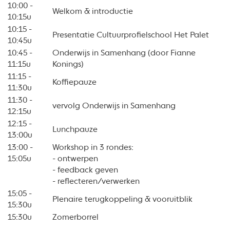
10:00 -
Welkom & introductie
10:15u
10:15 -
Presentatie Cultuurprofielschool Het Palet
10:45u
10:45 -
Onderwijs in Samenhang (door Fianne
11:15u
Konings)
11:15 -
Koffiepauze
11:30u
11:30 -
vervolg Onderwijs in Samenhang
12:15u
12:15 -
Lunchpauze
13:00u
13:00 -
Workshop in 3 rondes:
15:05u
- ontwerpen
- feedback geven
- reflecteren/verwerken
15:05 -
Plenaire terugkoppeling & vooruitblik
15:30u
15:30u
Zomerborrel