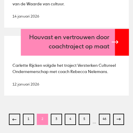
van de Waarde van cultuur.
14 januari 2026
Houvast en vertrouwen door
coachtraject op maat
Carlette Rijcken volgde het traject Versterken Cultureel
Ondernemerschap met coach Rebecca Nelemans.
12 januari 2026
1
2
3
4
5
46
...