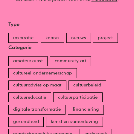
Type
inspiratie
kennis
nieuws
project
Categorie
amateurkunst
community art
cultureel ondernemerschap
cultuuradvies op maat
cultuurbeleid
cultuureducatie
cultuurparticipatie
digitale transformatie
financiering
gezondheid
kunst en samenleving
maatschappelijke opgaven
onderzoek