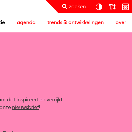
zoeken...
tie
agenda
trends & ontwikkelingen
over
 dat inspireert en verrijkt
r onze
nieuwsbrief
!