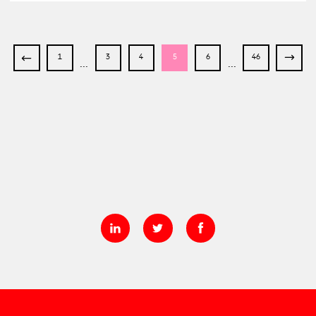
1
3
4
5
6
46
...
...