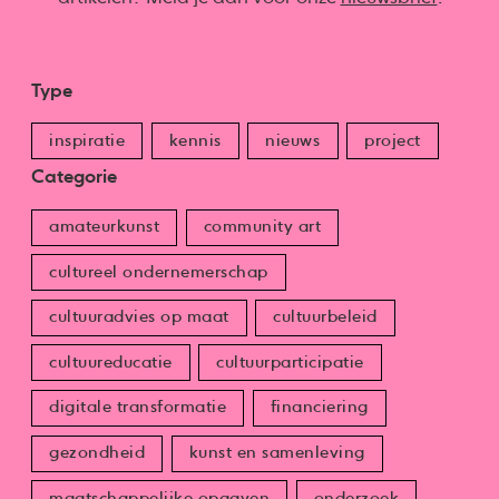
Type
inspiratie
kennis
nieuws
project
Categorie
amateurkunst
community art
cultureel ondernemerschap
cultuuradvies op maat
cultuurbeleid
cultuureducatie
cultuurparticipatie
digitale transformatie
financiering
gezondheid
kunst en samenleving
maatschappelijke opgaven
onderzoek